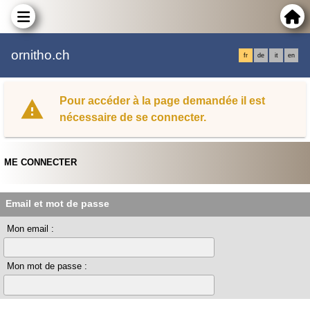
ornitho.ch
fr
de
it
en
Pour accéder à la page demandée il est
nécessaire de se connecter.
ME CONNECTER
Email et mot de passe
Mon email :
Mon mot de passe :