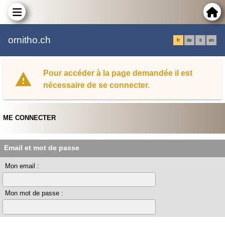
ornitho.ch
fr
de
it
en
Pour accéder à la page demandée il est
nécessaire de se connecter.
ME CONNECTER
Email et mot de passe
Mon email :
Mon mot de passe :