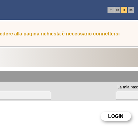
fr
de
it
en
edere alla pagina richiesta è necessario connettersi
La mia pas