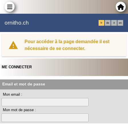
ornitho.ch
fr
de
it
en
Pour accéder à la page demandée il est
nécessaire de se connecter.
ME CONNECTER
Email et mot de passe
Mon email :
Mon mot de passe :