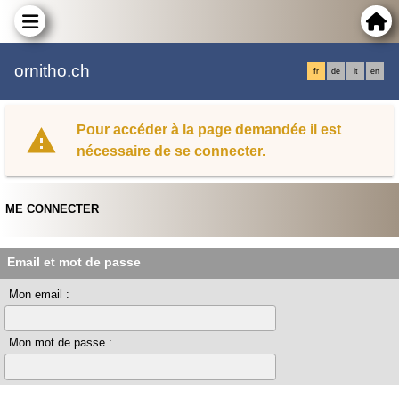
ornitho.ch
fr
de
it
en
Pour accéder à la page demandée il est
nécessaire de se connecter.
ME CONNECTER
Email et mot de passe
Mon email :
Mon mot de passe :