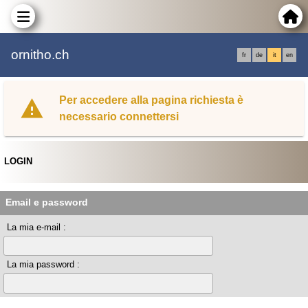
ornitho.ch
fr
de
it
en
Per accedere alla pagina richiesta è
necessario connettersi
LOGIN
Email e password
La mia e-mail :
La mia password :