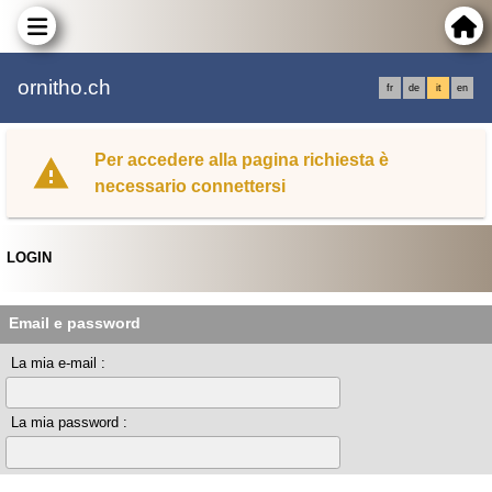
ornitho.ch
fr
de
it
en
Per accedere alla pagina richiesta è
necessario connettersi
LOGIN
Email e password
La mia e-mail :
La mia password :