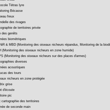
tocole Tétras lyre
itoring Bécasse
beau freux
ondelle des rivages
ographie de territoires privée
e des genêts
nées biométriques
iR & MBD (Monitoring des oiseaux nicheurs répandus, Monitoring de la biodi
 (Monitoring des oiseaux nicheurs en zone humide)
S (Monitoring des oiseaux nicheurs sur des places d'armes)
tographies diverses
nées acoustiques
ucas des tours
eaux nicheurs en zone protégée
rix grise
nt d'écoute
itoire pic
 cartographie des territoires
née de seconde main