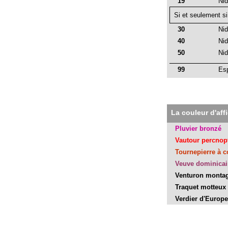
19
Nid
Si et seulement si
30
Nid
40
Nid
50
Nid
99
Es
La couleur d'aff
Pluvier bronzé
Vautour percnop
Tournepierre à co
Veuve dominica
Venturon monta
Traquet motteux
Verdier d'Europe