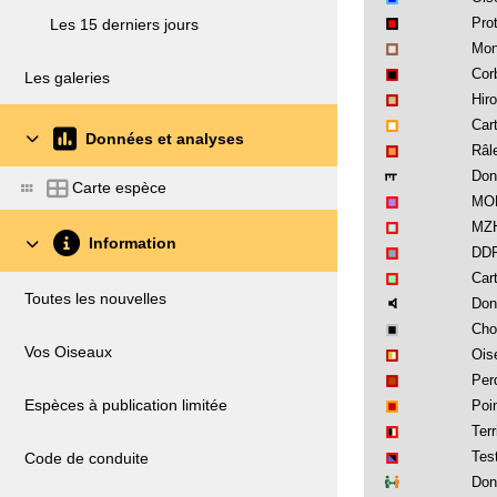
Pro
Les 15 derniers jours
Mon
Cor
Les galeries
Hir
Cart
Données et analyses
Râl
Don
Carte espèce
MON
MZH
Information
DDP
Car
Toutes les nouvelles
Don
Cho
Vos Oiseaux
Ois
Perd
Espèces à publication limitée
Poi
Terr
Test
Code de conduite
Don