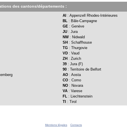
iations des cantons/départements :
AI
: Appenzell Rhodes-Intérieures
BL
: Bâle-Campagne
GE
: Genève
JU
: Jura
NW
: Nidwald
SH
: Schaffhouse
TG
: Thurgovie
VD
: Vaud
ZH
: Zurich
39
: Jura (F)
90
: Territoire de Belfort
temberg
AO
: Aosta
CO
: Como
NO
: Novara
VA
: Varese
FL
: Liechtenstein
TI
: Tirol
Mentions légales
Contacts