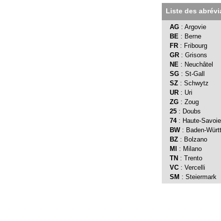
Liste des abrév
AG
: Argovie
BE
: Berne
FR
: Fribourg
GR
: Grisons
NE
: Neuchâtel
SG
: St-Gall
SZ
: Schwytz
UR
: Uri
ZG
: Zoug
25
: Doubs
74
: Haute-Savoie
BW
: Baden-Würt
BZ
: Bolzano
MI
: Milano
TN
: Trento
VC
: Vercelli
SM
: Steiermark