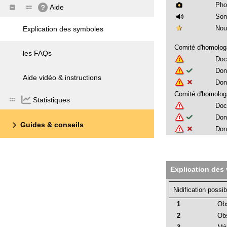
Pho
Aide
Son
Nou
Explication des symboles
Comité d'homolog
les FAQs
Doc
Don
Aide vidéo & instructions
Don
Comité d'homologa
Statistiques
Doc
Don
Guides & conseils
Don
Explication des 
Nidification possib
1
Obs
2
Obs