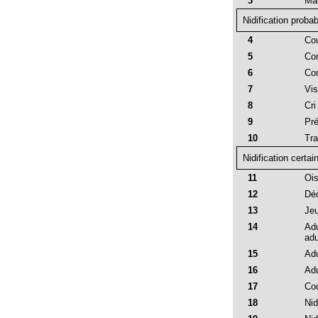
3
Mâl
Nidification probab
4
Cou
5
Com
6
Com
7
Vis
8
Cri
9
Pré
10
Tra
Nidification certai
11
Ois
12
Déc
13
Jeu
14
Adu
adu
15
Adu
16
Adu
17
Coq
18
Nid