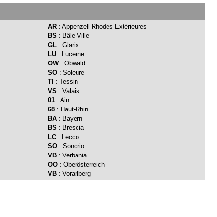
AR
: Appenzell Rhodes-Extérieures
BS
: Bâle-Ville
GL
: Glaris
LU
: Lucerne
OW
: Obwald
SO
: Soleure
TI
: Tessin
VS
: Valais
01
: Ain
68
: Haut-Rhin
BA
: Bayern
BS
: Brescia
LC
: Lecco
SO
: Sondrio
VB
: Verbania
OO
: Oberösterreich
VB
: Vorarlberg