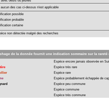
 avec oeufs ou jeunes
 aucun des cas ci-dessus n'est applicable
ification possible
ification probable
ification certaine
pèce non détectée malgré des recherches
ichage de la donnée fournit une indication sommaire sur la rareté 
Espèce encore jamais observée en Su
tère
Espèce très rare
llier
Espèce rare
ine
Espèce probablement échappée de capt
gnard
Espèce peu commune
Espèce commune
Espèce très commune