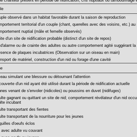
e chanteur présent en période de nidification, cris nuptiaux ou tambourinage
le
ple observé dans un habitat favorable durant la saison de reproduction
portement territorial d'un couple (chant, querelles avec des voisins, etc.) au
portement nuptial (mâle et femelle observés)
ite d'un site de nidification probable (distinct d'un site de repos)
 d'alarme ou de crainte des adultes ou autre comportement agité suggérant la
sence de plaques incubatrices (Observation sur un oiseau en main)
nsport de matériel, construction d'un nid ou forage d'une cavité
ne
eau simulant une blessure ou détournant l'attention
ouverte d'un nid ayant été utilisé durant la période de nidification actuelle
nes venant de s'envoler (nidicoles) ou poussins en duvet (nidifuges)
lte gagnant ou quittant un site de nid; comportement révélateur d'un nid occup
lte incubant
lte transportant des fientes
lte transportant de la nourriture pour les jeunes
uilles d'oeufs éclos
 avec adulte vu couvant