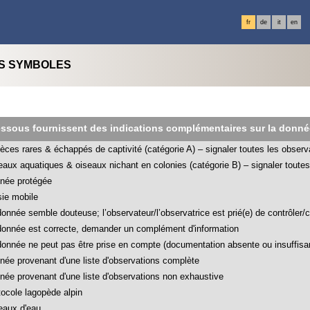
fr
de
it
en
ES SYMBOLES
essous fournissent des indications complémentaires sur la donné
èces rares & échappés de captivité (catégorie A) – signaler toutes les observ
eaux aquatiques & oiseaux nichant en colonies (catégorie B) – signaler toutes 
née protégée
sie mobile
donnée semble douteuse; l’observateur/l’observatrice est prié(e) de contrôler/co
donnée est correcte, demander un complément d'information
donnée ne peut pas être prise en compte (documentation absente ou insuffis
née provenant d'une liste d'observations complète
née provenant d'une liste d'observations non exhaustive
tocole lagopède alpin
eaux d'eau