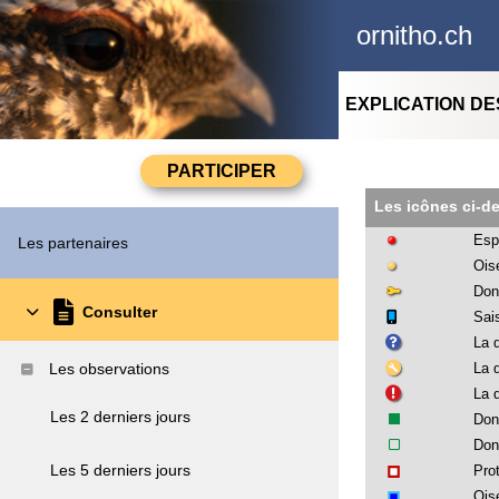
ornitho.ch
EXPLICATION D
Les icônes ci-d
Esp
Les partenaires
Ois
Don
Consulter
Sai
La 
La 
Les observations
La 
Les 2 derniers jours
Don
Don
Les 5 derniers jours
Pro
Ois