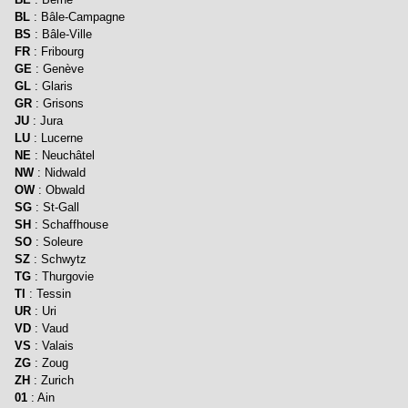
BL
: Bâle-Campagne
BS
: Bâle-Ville
FR
: Fribourg
GE
: Genève
GL
: Glaris
GR
: Grisons
JU
: Jura
LU
: Lucerne
NE
: Neuchâtel
NW
: Nidwald
OW
: Obwald
SG
: St-Gall
SH
: Schaffhouse
SO
: Soleure
SZ
: Schwytz
TG
: Thurgovie
TI
: Tessin
UR
: Uri
VD
: Vaud
VS
: Valais
ZG
: Zoug
ZH
: Zurich
01
: Ain