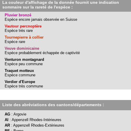
La couleur d'affichage de la donnée fournit une indication
sommaire sur la rareté de l'espèce :
Pluvier bronzé
Espèce encore jamais observée en Suisse
Vautour percnoptère
Espèce très rare
Tournepierre à collier
Espèce rare
Veuve dominicaine
Espèce probablement échappée de captivité
Venturon montagnard
Espèce peu commune
Traquet motteux
Espèce commune
Verdier d'Europe
Espèce très commune
Liste des abréviations des cantons/départements :
AG
: Argovie
AI
: Appenzell Rhodes-Intérieures
AR
: Appenzell Rhodes-Extérieures
BE
: Berne