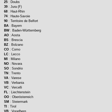
25
: Doubs
39
: Jura (F)
68
: Haut-Rhin
74
: Haute-Savoie
90
: Territoire de Belfort
BA
: Bayern
BW
: Baden-Württemberg
AO
: Aosta
BS
: Brescia
BZ
: Bolzano
CO
: Como
LC
: Lecco
MI
: Milano
NO
: Novara
SO
: Sondrio
TN
: Trento
VA
: Varese
VB
: Verbania
VC
: Vercelli
FL
: Liechtenstein
OO
: Oberösterreich
SM
: Steiermark
TI
: Tirol
VB
: Vorarlberg