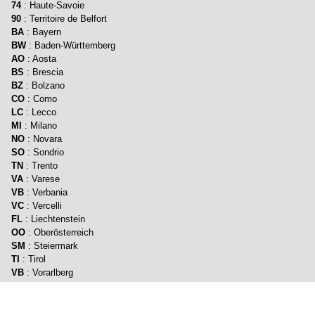
74
: Haute-Savoie
90
: Territoire de Belfort
BA
: Bayern
BW
: Baden-Württemberg
AO
: Aosta
BS
: Brescia
BZ
: Bolzano
CO
: Como
LC
: Lecco
MI
: Milano
NO
: Novara
SO
: Sondrio
TN
: Trento
VA
: Varese
VB
: Verbania
VC
: Vercelli
FL
: Liechtenstein
OO
: Oberösterreich
SM
: Steiermark
TI
: Tirol
VB
: Vorarlberg