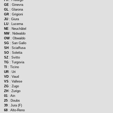
GE
: Ginevra
GL
: Glarona
GR
: Grigioni
JU
: Giura
LU
: Lucerna
NE
: Neuchâtel
NW
: Nidwaldo
OW
: Obwaldo
SG
: San Gallo
SH
: Sciaffusa
SO
: Soletta
SZ
: Svitto
TG
: Turgovia
TI
: Ticino
UR
: Uri
VD
: Vaud
VS
: Vallese
ZG
: Zugo
ZH
: Zurigo
01
: Ain
25
: Doubs
39
: Jura (F)
68
: Alto-Reno