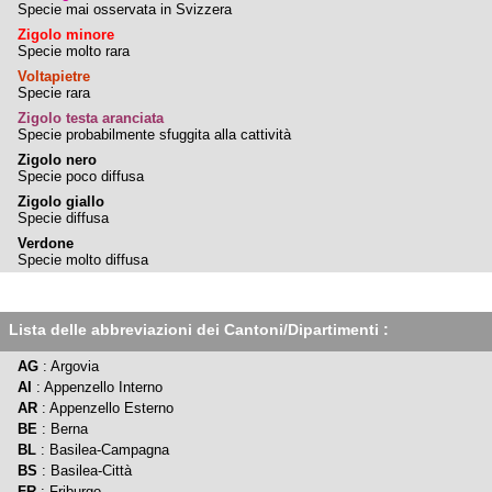
Specie mai osservata in Svizzera
Zigolo minore
Specie molto rara
Voltapietre
Specie rara
Zigolo testa aranciata
Specie probabilmente sfuggita alla cattività
Zigolo nero
Specie poco diffusa
Zigolo giallo
Specie diffusa
Verdone
Specie molto diffusa
Lista delle abbreviazioni dei Cantoni/Dipartimenti :
AG
: Argovia
AI
: Appenzello Interno
AR
: Appenzello Esterno
BE
: Berna
BL
: Basilea-Campagna
BS
: Basilea-Città
FR
: Friburgo