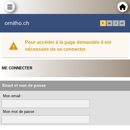
ornitho.ch
fr
de
it
en
Pour accéder à la page demandée il est
nécessaire de se connecter.
ME CONNECTER
Email et mot de passe
Mon email :
Mon mot de passe :