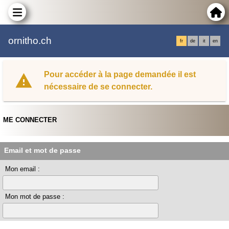
ornitho.ch
fr
de
it
en
Pour accéder à la page demandée il est
nécessaire de se connecter.
ME CONNECTER
Email et mot de passe
Mon email :
Mon mot de passe :