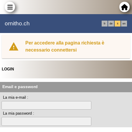
ornitho.ch
fr
de
it
en
Per accedere alla pagina richiesta è
necessario connettersi
LOGIN
Email e password
La mia e-mail :
La mia password :