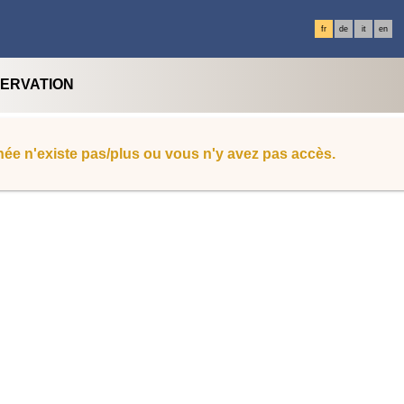
fr
de
it
en
SERVATION
ée n'existe pas/plus ou vous n'y avez pas accès.