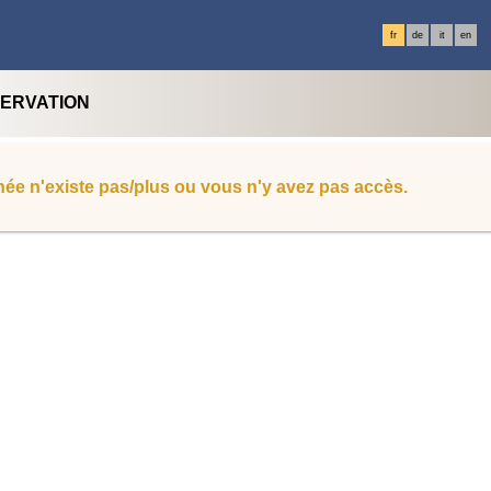
fr
de
it
en
SERVATION
ée n'existe pas/plus ou vous n'y avez pas accès.