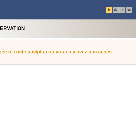
fr
de
it
en
SERVATION
ée n'existe pas/plus ou vous n'y avez pas accès.