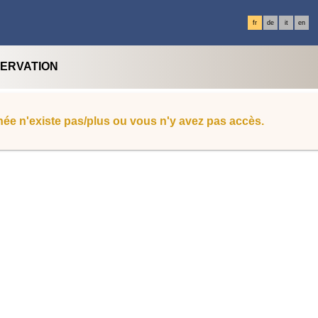
fr
de
it
en
SERVATION
ée n'existe pas/plus ou vous n'y avez pas accès.