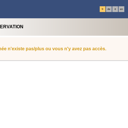
fr
de
it
en
SERVATION
ée n'existe pas/plus ou vous n'y avez pas accès.