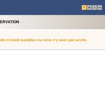
fr
de
it
en
SERVATION
ée n'existe pas/plus ou vous n'y avez pas accès.