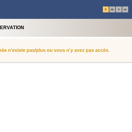
fr
de
it
en
SERVATION
ée n'existe pas/plus ou vous n'y avez pas accès.