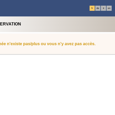
fr
de
it
en
SERVATION
ée n'existe pas/plus ou vous n'y avez pas accès.