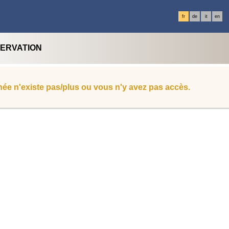
fr
de
it
en
SERVATION
ée n'existe pas/plus ou vous n'y avez pas accès.