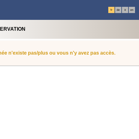
fr
de
it
en
SERVATION
ée n'existe pas/plus ou vous n'y avez pas accès.