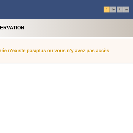
fr
de
it
en
SERVATION
ée n'existe pas/plus ou vous n'y avez pas accès.