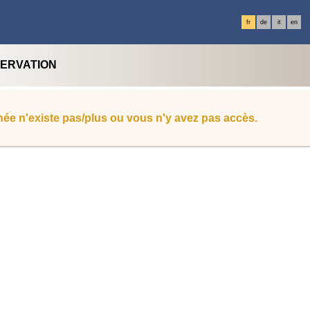
fr
de
it
en
SERVATION
ée n'existe pas/plus ou vous n'y avez pas accès.