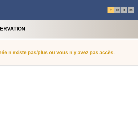
fr
de
it
en
SERVATION
ée n'existe pas/plus ou vous n'y avez pas accès.