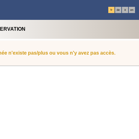
fr
de
it
en
SERVATION
ée n'existe pas/plus ou vous n'y avez pas accès.