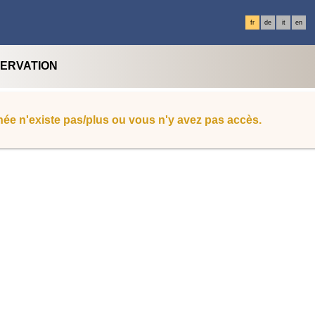
fr
de
it
en
SERVATION
ée n'existe pas/plus ou vous n'y avez pas accès.