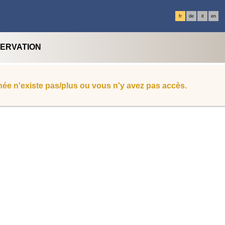
fr
de
it
en
SERVATION
ée n'existe pas/plus ou vous n'y avez pas accès.