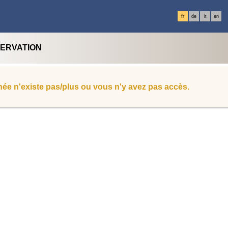
fr
de
it
en
SERVATION
ée n'existe pas/plus ou vous n'y avez pas accès.