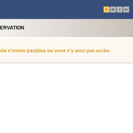
fr
de
it
en
SERVATION
ée n'existe pas/plus ou vous n'y avez pas accès.