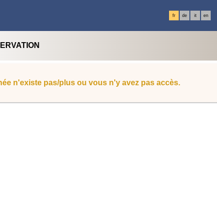
fr
de
it
en
SERVATION
ée n'existe pas/plus ou vous n'y avez pas accès.