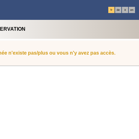
fr
de
it
en
SERVATION
ée n'existe pas/plus ou vous n'y avez pas accès.