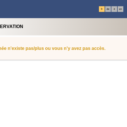
fr
de
it
en
SERVATION
ée n'existe pas/plus ou vous n'y avez pas accès.