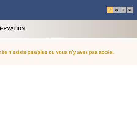
fr
de
it
en
SERVATION
ée n'existe pas/plus ou vous n'y avez pas accès.