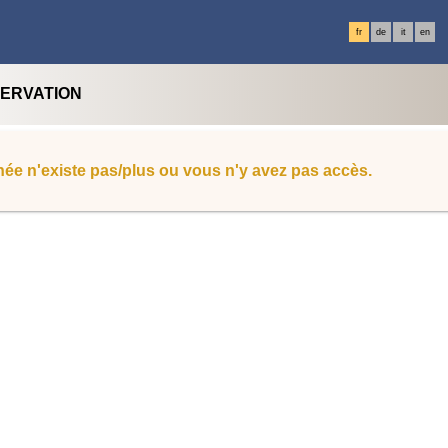
fr
de
it
en
SERVATION
ée n'existe pas/plus ou vous n'y avez pas accès.