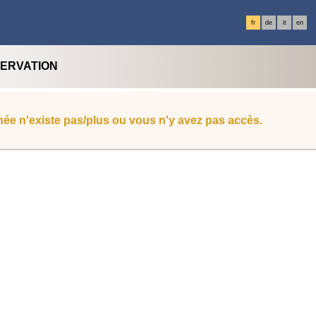
fr
de
it
en
SERVATION
ée n'existe pas/plus ou vous n'y avez pas accès.