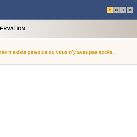
fr
de
it
en
SERVATION
ée n'existe pas/plus ou vous n'y avez pas accès.