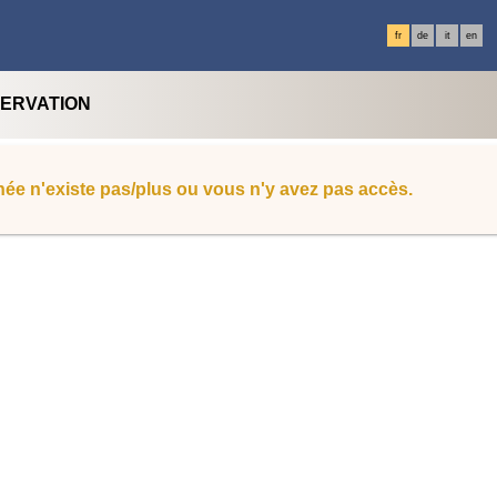
fr
de
it
en
SERVATION
ée n'existe pas/plus ou vous n'y avez pas accès.