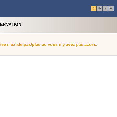
fr
de
it
en
SERVATION
ée n'existe pas/plus ou vous n'y avez pas accès.