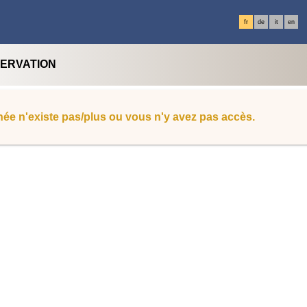
fr
de
it
en
SERVATION
ée n'existe pas/plus ou vous n'y avez pas accès.