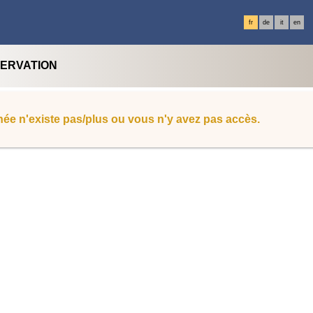
fr
de
it
en
SERVATION
ée n'existe pas/plus ou vous n'y avez pas accès.