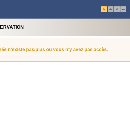
fr
de
it
en
SERVATION
ée n'existe pas/plus ou vous n'y avez pas accès.