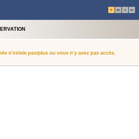
fr
de
it
en
SERVATION
ée n'existe pas/plus ou vous n'y avez pas accès.