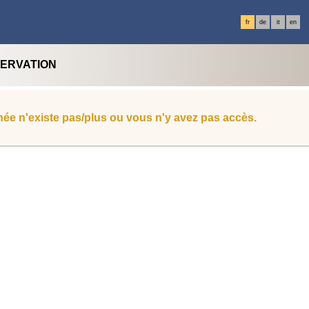
fr
de
it
en
SERVATION
ée n'existe pas/plus ou vous n'y avez pas accès.