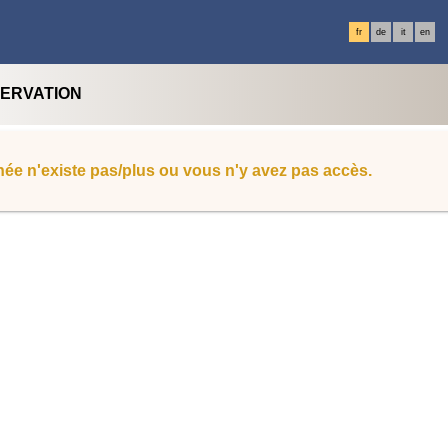
fr
de
it
en
SERVATION
ée n'existe pas/plus ou vous n'y avez pas accès.