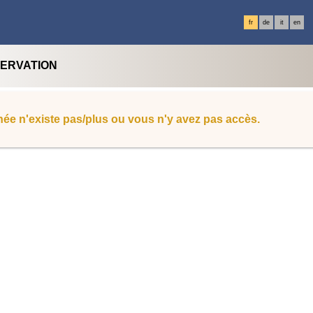
fr
de
it
en
SERVATION
ée n'existe pas/plus ou vous n'y avez pas accès.