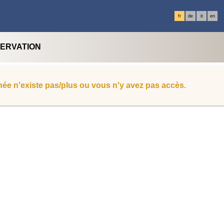
fr
de
it
en
SERVATION
ée n'existe pas/plus ou vous n'y avez pas accès.