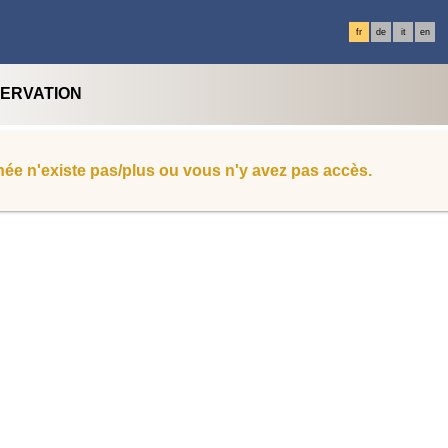
fr
de
it
en
SERVATION
ée n'existe pas/plus ou vous n'y avez pas accès.