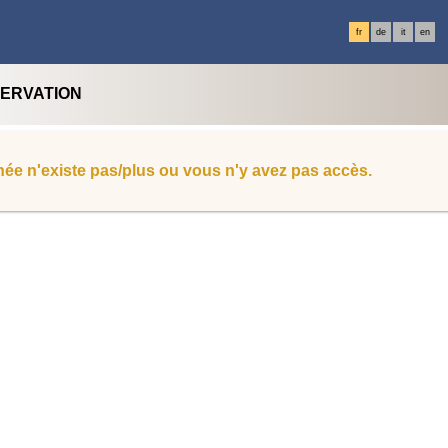
fr
de
it
en
SERVATION
ée n'existe pas/plus ou vous n'y avez pas accès.